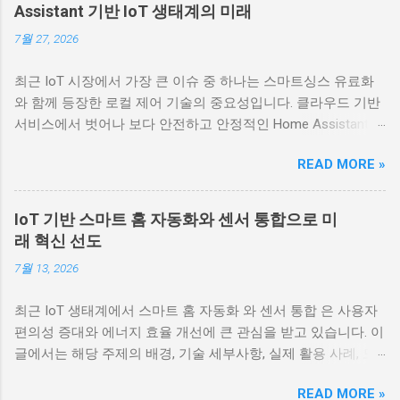
Assistant 기반 IoT 생태계의 미래
7월 27, 2026
최근 IoT 시장에서 가장 큰 이슈 중 하나는 스마트싱스 유료화
와 함께 등장한 로컬 제어 기술의 중요성입니다. 클라우드 기반
서비스에서 벗어나 보다 안전하고 안정적인 Home Assistant 중
심의 로컬 IoT 생태계가 주목받고 있으며, 이 글에서는 그 배경,
READ MORE »
기술적 세부사항, 실제 활용사례, 도전과제 및 향후 전망에 대해
심도 있게 다룹니다. IoT 기술 시장은 사용자 편의성과 대규모
관리의 요구에 따라 클라우드 기반 플랫폼에서 빠르게 변모하
IoT 기반 스마트 홈 자동화와 센서 통합으로 미
고 있습니다. 그 대표적인 사례가 바로 스마트싱스의 유료화 정
래 혁신 선도
책입니다. 스마트싱스는 초창기 무료로 제공되던 다양한 스마
7월 13, 2026
트 기기 연동 기능을 유료화 정책으로 전환하면서, 사용자들에
게 추가 비용 부담과 함께 관리 방향 전환을 요구하고 있습니다.
최근 IoT 생태계에서 스마트 홈 자동화 와 센서 통합 은 사용자
이와 동시에, 로컬 제어와 함께 Home Assistant 와 같은 오픈소
편의성 증대와 에너지 효율 개선에 큰 관심을 받고 있습니다. 이
스 솔루션을 활용한 관리 체계가 빠르게 확산되고 있습니다. 주
글에서는 해당 주제의 배경, 기술 세부사항, 실제 활용 사례, 도
제 배경 및 중요성 스마트싱스 유료화는 단순한 비용 이슈를 넘
전과제 및 향후 방향성을 심도 있게 살펴봅니다. 스마트 홈 자동
어, IoT 디바이스 보안과 안정성, 데이터 프라이버시, 그리고 사
READ MORE »
화와 센서 통합의 배경 및 중요성 스마트 홈 기술은 가전제품과